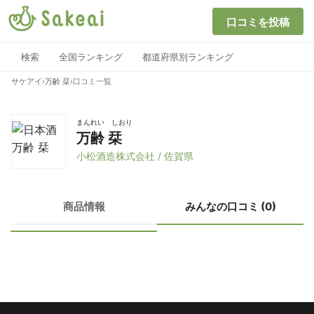
口コミを投稿
検索
全国ランキング
都道府県別ランキング
サケアイ
›
万齢 栞
›
口コミ一覧
まんれい しおり
万齢 栞
小松酒造株式会社 / 佐賀県
商品情報
みんなの口コミ (0)