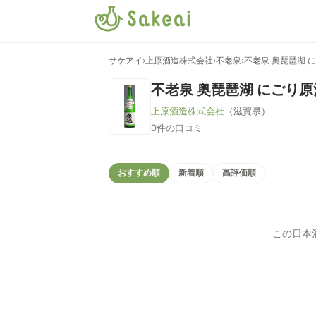
サケアイ
›
上原酒造株式会社
›
不老泉
›
不老泉 奥琵琶湖 
不老泉 奥琵琶湖 にごり原
上原酒造株式会社
（滋賀県）
0件の口コミ
おすすめ順
新着順
高評価順
この日本