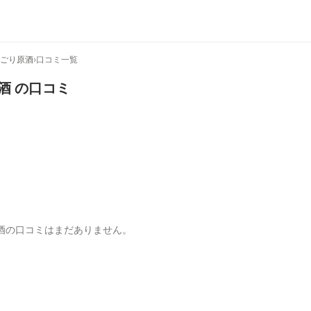
にごり原酒
›
口コミ一覧
酒
の口コミ
酒の口コミはまだありません。