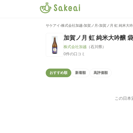
サケアイ
›
株式会社加越
›
加賀ノ月
›
加賀ノ月 虹 純米大
加賀ノ月 虹 純米大吟醸 
株式会社加越
（石川県）
0件の口コミ
おすすめ順
新着順
高評価順
この日本