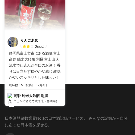
りんごあめ
Good!
静岡県富士宮市にある酒蔵 富士
高砂 純米大吟醸 別撰 富士山伏
流水で仕込んだ辛口のお酒！ 香
りは目立たず穏やかな感じ 雑味
がないスッキリとした味わい！
乾杯数：5
投稿日：2月4日
高砂 純米大吟醸 別撰
富士高砂酒造株式会社（静岡県）
日本酒登録数業界No.1の日本酒記録サービス。
みんなの記録から自分
にあった日本酒を探せる。