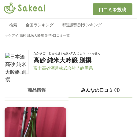
口コミを投稿
検索
全国ランキング
都道府県別ランキング
サケアイ
›
高砂 純米大吟醸 別撰
›
口コミ一覧
たかさご じゅんまいだいぎんじょう べっせん
高砂 純米大吟醸 別撰
富士高砂酒造株式会社 / 静岡県
商品情報
みんなの口コミ (1)