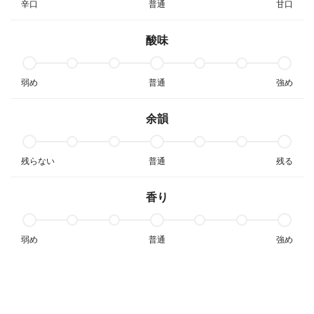
辛口
普通
甘口
酸味
弱め
普通
強め
余韻
残らない
普通
残る
香り
弱め
普通
強め