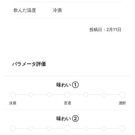
飲んだ温度
冷酒
投稿日：2月11日
パラメータ評価
味わい ①
淡麗
普通
濃醇
味わい ②