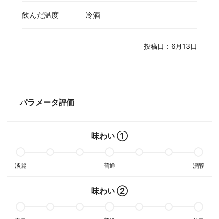
飲んだ温度
冷酒
投稿日：6月13日
パラメータ評価
味わい ①
淡麗
普通
濃醇
味わい ②