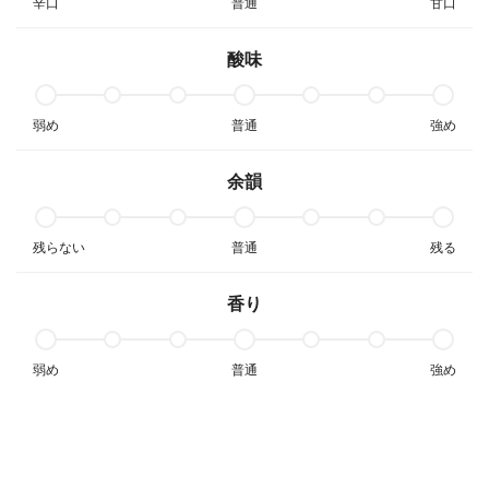
辛口
普通
甘口
酸味
弱め
普通
強め
余韻
残らない
普通
残る
香り
弱め
普通
強め