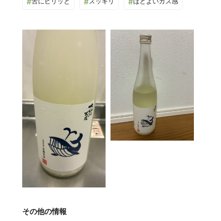
#
舌にピリッと
#
スッキリ
#
ほどよいガス感
その他の情報