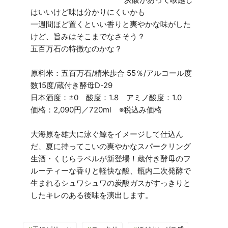
はいいけど味は分かりにくいかも
一週間ほど置くといい香りと爽やかな味がした
けど、旨みはそこまでなさそう？
五百万石の特徴なのかな？
原料米：五百万石/精米歩合 55％/アルコール度
数15度/蔵付き酵母D-29
日本酒度：±0 酸度：1.8 アミノ酸度：1.0
価格：2,090円／720ml ※税込み価格
大海原を雄大に泳ぐ鯨をイメージして仕込ん
だ、夏に持ってこいの爽やかなスパークリング
生酒・くじらラベルが新登場！蔵付き酵母のフ
ルーティーな香りと軽快な酸、瓶内二次発酵で
生まれるシュワシュワの炭酸ガスがすっきりと