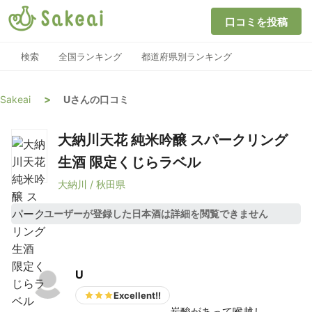
口コミを投稿
検索
全国ランキング
都道府県別ランキング
>
Sakeai
Uさんの口コミ
大納川天花 純米吟醸 スパークリング
生酒 限定くじらラベル
大納川 / 秋田県
ユーザーが登録した日本酒は詳細を閲覧できません
U
Excellent!!
炭酸があって喉越し