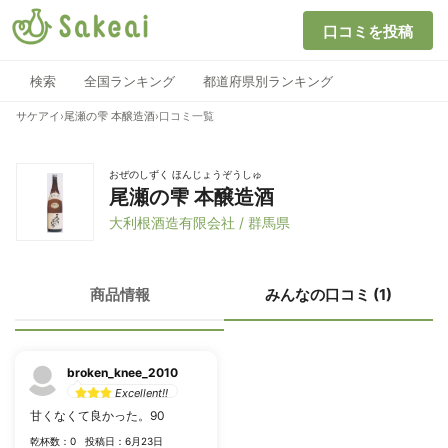
口コミを投稿
検索
全国ランキング
都道府県別ランキング
サケアイ
›
尾瀬の雫 本醸造酒
›
口コミ一覧
おぜのしずく ほんじょうぞうしゅ
尾瀬の雫 本醸造酒
大利根酒造有限会社 / 群馬県
商品情報
みんなの口コミ (1)
broken_knee_2010
Excellent!!
甘くなくて良かった。90
乾杯数：0
投稿日：6月23日