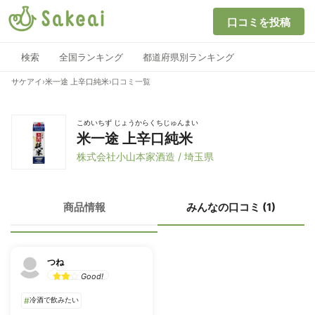
口コミを投稿
検索
全国ランキング
都道府県別ランキング
サケアイ
›
米一途 上辛口純米
›
口コミ一覧
こめいちず じょうからくちじゅんまい
米一途 上辛口純米
株式会社小山本家酒造 / 埼玉県
商品情報
みんなの口コミ (1)
つね
Good!
#
冷酒で飲みたい