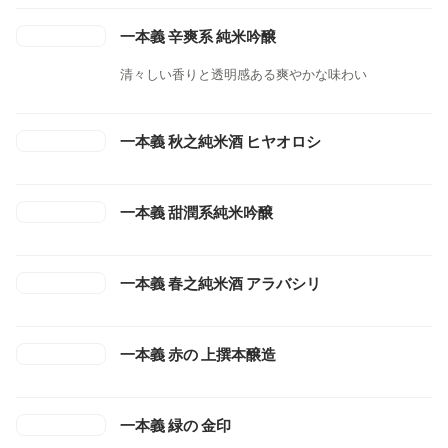
一本義 辛爽系 純米吟醸
清々しい香りと透明感ある爽やかな味わい
一本義 秋之純米酒 ヒヤオロシ
一本義 甜潤系純米吟醸
一本義 春之純米酒 アラバシリ
一本義 赤の 上撰本醸造
一本義 緑の 金印