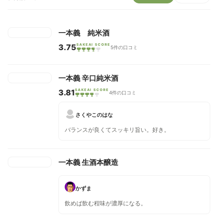
一本義 純米酒
3.75
SAKEAI SCORE
5件の口コミ
一本義 辛口純米酒
3.81
SAKEAI SCORE
4件の口コミ
さくやこのはな
バランスが良くてスッキリ旨い。好き。
一本義 生酒本醸造
かずま
飲めば飲む程味が濃厚になる。