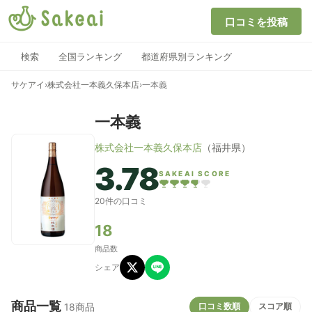
口コミを投稿
検索
全国ランキング
都道府県別ランキング
サケアイ
›
株式会社一本義久保本店
›
一本義
一本義
株式会社一本義久保本店
（福井県）
3.78
SAKEAI SCORE
20件の口コミ
18
商品数
シェア
商品一覧
口コミ数順
スコア順
18商品