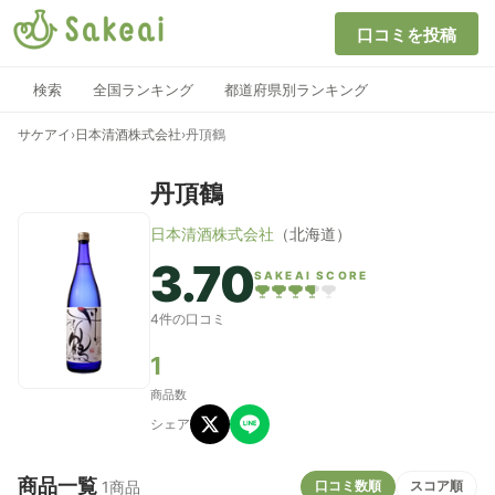
口コミを投稿
検索
全国ランキング
都道府県別ランキング
サケアイ
›
日本清酒株式会社
›
丹頂鶴
丹頂鶴
日本清酒株式会社
（北海道）
3.70
SAKEAI SCORE
4件の口コミ
1
商品数
シェア
商品一覧
口コミ数順
スコア順
1商品