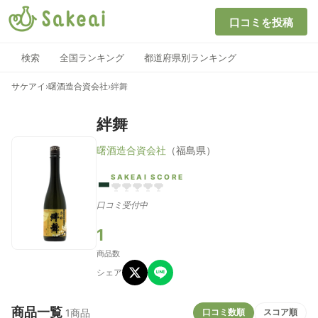
口コミを投稿
検索
全国ランキング
都道府県別ランキング
サケアイ
›
曙酒造合資会社
›
絆舞
絆舞
曙酒造合資会社
（福島県）
-
SAKEAI SCORE
口コミ受付中
1
商品数
シェア
商品一覧
口コミ数順
スコア順
1商品