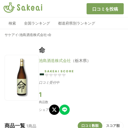
口コミを投稿
検索
全国ランキング
都道府県別ランキング
サケアイ
›
池島酒造株式会社
›
命
命
池島酒造株式会社
（栃木県）
-
SAKEAI SCORE
口コミ受付中
1
商品数
シェア
商品一覧
口コミ数順
スコア順
1商品