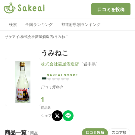
口コミを投稿
検索
全国ランキング
都道府県別ランキング
サケアイ
›
株式会社菱屋酒造店
›
うみねこ
うみねこ
株式会社菱屋酒造店
（岩手県）
-
SAKEAI SCORE
口コミ受付中
1
商品数
シェア
商品一覧
口コミ数順
スコア順
1商品