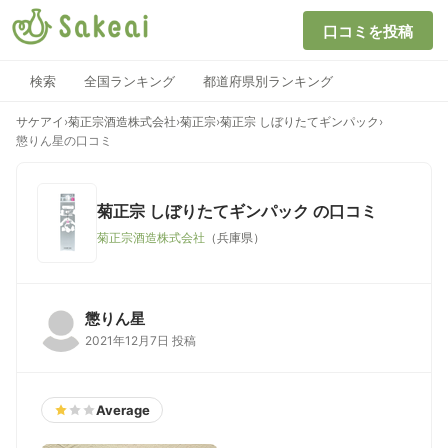
口コミを投稿
検索
全国ランキング
都道府県別ランキング
サケアイ
›
菊正宗酒造株式会社
›
菊正宗
›
菊正宗 しぼりたてギンパック
›
懲りん星の口コミ
菊正宗 しぼりたてギンパック
の口コミ
菊正宗酒造株式会社
（兵庫県）
懲りん星
2021年12月7日 投稿
Average