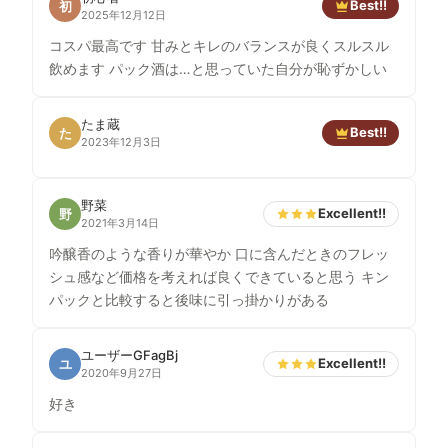
Best!!
初
2025年12月12日
コスパ最高です 甘みとキレのバランスが良くスルスル
飲めます パック酒は…と思っていた自分が恥ずかしい
たま蔵
Best!!
た
2023年12月3日
野菜
Excellent!!
野
2021年3月14日
吟醸香のような香りが華やか 口に含んだときのフレッ
シュ感など価格を考えれば良くできていると思う キン
パックと比較すると後味に引っ掛かりがある
ユーザーGFagBj
Excellent!!
ユ
2020年9月27日
好き