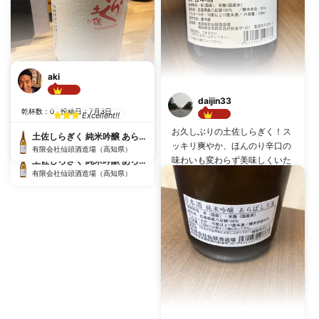
aki
としっち
daijin33
Best!!
乾杯数：0
投稿日：7月3日
Excellent!!
Best!!
お久しぶりの土佐しらぎく！ス
乾杯数：0
投稿日：2月3日
土佐しらぎく 純米吟醸 あらばしり〈生〉
ッキリ爽やか、ほんのり辛口の
有限会社仙頭酒造場（高知県）
味わいも変わらず美味しくいた
土佐しらぎく 純米吟醸 あらばしり〈生〉
有限会社仙頭酒造場（高知県）
だきました！
#
キレがいい
#
冷酒で飲みたい
#
後味スッキリ
#
吟醸香
乾杯数：4
投稿日：1月13日
土佐しらぎく 純米吟醸 あらばしり〈生〉
有限会社仙頭酒造場（高知県）