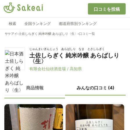
口コミを投稿
検索
全国ランキング
都道府県別ランキング
サケアイ
›
土佐しらぎく 純米吟醸 あらばしり〈生〉
›
口コミ一覧
じゅんまいぎんじょう あらばしり なま とさしらぎく
土佐しらぎく 純米吟醸 あらばしり
〈生〉
有限会社仙頭酒造場 / 高知県
商品情報
みんなの口コミ (4)