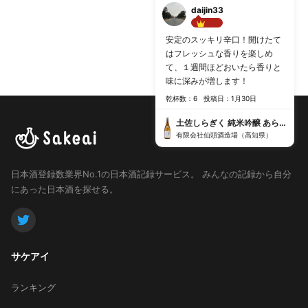
daijin33
Best!!
安定のスッキリ辛口！開けたて
はフレッシュな香りを楽しめ
て、１週間ほどおいたら香りと
味に深みが増します！
乾杯数：6
投稿日：1月30日
土佐しらぎく 純米吟醸 あらばしり〈生〉
有限会社仙頭酒造場（高知県）
日本酒登録数業界No.1の日本酒記録サービス。
みんなの記録から自分
にあった日本酒を探せる。
サケアイ
ランキング