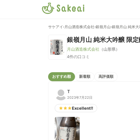
サケアイ
›
月山酒造株式会社
›
銀嶺月山
›
銀嶺月山 純米大
銀嶺月山 純米大吟醸 限定
月山酒造株式会社
（山形県）
4件の口コミ
おすすめ順
新着順
高評価順
T
2023年7月22日
Excellent!!