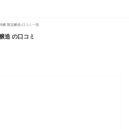
吟醸 限定醸造
›
口コミ一覧
醸造
の口コミ