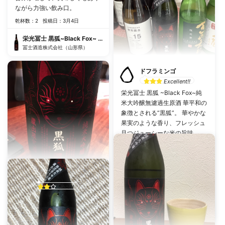
ながら力強い飲み口。
乾杯数：2
投稿日：3月4日
栄光冨士 黒狐~Black Fox~ 純米大吟醸無濾過生原酒
冨士酒造株式会社（山形県）
ドフラミンゴ
Excellent!!
栄光冨士 黒狐 ~Black Fox~純
米大吟醸無濾過生原酒 華平和の
象徴とされる“黒狐”。 華やかな
果実のような香り、フレッシュ
且つジューシーな米の旨味 。
■原料：米、米麹 ■アルコール
度：16.9％ ■日本酒度：- 2.0
■酸度：1.5 ■原料米：美山錦
■精米歩合：50％
ユーザー7lHHno
乾杯数：2
投稿日：10月4日
Good!
純米大吟醸酸を感じ甘め
栄光冨士 黒狐~Black Fox~ 純米大吟醸無濾過生原酒
乾杯数：2
投稿日：10月2日
冨士酒造株式会社（山形県）