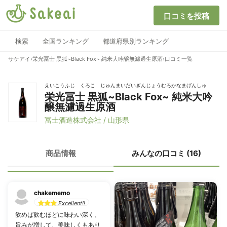
口コミを投稿
検索
全国ランキング
都道府県別ランキング
サケアイ
›
栄光冨士 黒狐~Black Fox~ 純米大吟醸無濾過生原酒
›
口コミ一覧
えいこうふじ くろこ じゅんまいだいぎんじょうむろかなまげんしゅ
栄光冨士 黒狐~Black Fox~ 純米大吟
醸無濾過生原酒
冨士酒造株式会社 / 山形県
商品情報
みんなの口コミ (16)
chakememo
Excellent!!
飲めば飲むほどに味わい深く、
旨みが増して、美味しくもあり