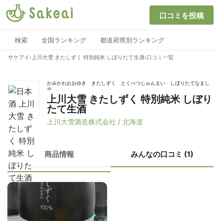
口コミを投稿
検索
全国ランキング
都道府県別ランキング
サケアイ
›
上川大雪 きたしずく 特別純米 しぼりたて生酒
›
口コミ一覧
かみかわおおゆき きたしずく とくべつじゅんまい しぼりたてなまし
ゅ
上川大雪 きたしずく 特別純米 しぼり
たて生酒
上川大雪酒造株式会社 / 北海道
商品情報
みんなの口コミ (1)