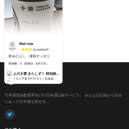
Nori zou
Excellent!!
飲み口よし、後味すっきり
乾杯数：0
投稿日：6月21日
上川大雪 きたしずく 特別純米 しぼりたて生酒
上川大雪酒造株式会社（北海道）
日本酒登録数業界No.1の日本酒記録サービス。
みんなの記録から自分
にあった日本酒を探せる。