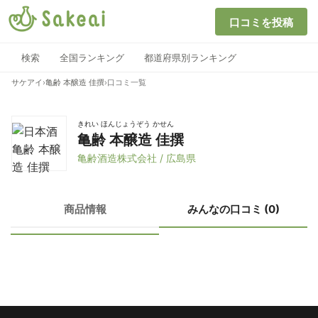
口コミを投稿
検索
全国ランキング
都道府県別ランキング
サケアイ
›
亀齢 本醸造 佳撰
›
口コミ一覧
きれい ほんじょうぞう かせん
亀齢 本醸造 佳撰
亀齢酒造株式会社 / 広島県
商品情報
みんなの口コミ (0)