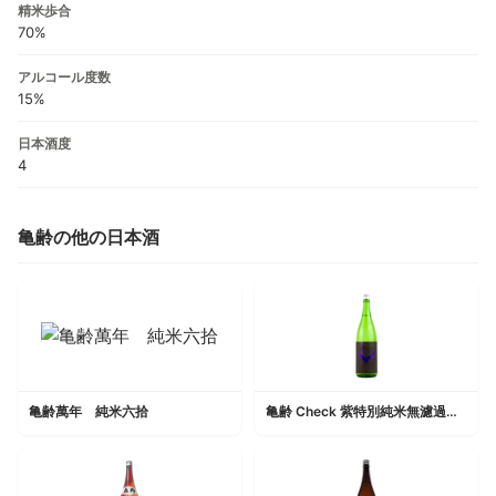
精米歩合
70%
アルコール度数
15%
日本酒度
4
亀齢の他の日本酒
亀齢萬年 純米六拾
亀齢 Check 紫特別純米無濾過生原酒