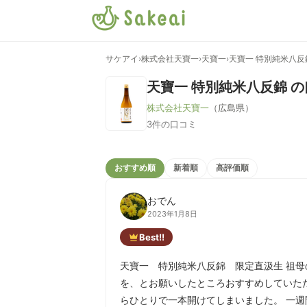
サケアイ
›
株式会社天寶一
›
天寶一
›
天寶一 特別純米八反
天寶一 特別純米八反錦
の
株式会社天寶一
（広島県）
3件の口コミ
おすすめ順
新着順
高評価順
おでん
2023年1月8日
Best!!
天寶一 特別純米八反錦 限定直汲生 祖
を、とお願いしたところおすすめしていた
らひとりで一本開けてしまいました。 一