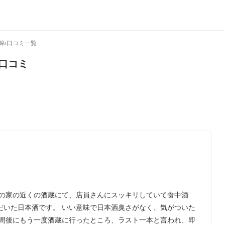
錦
›
口コミ一覧
口コミ
母の家の近くの酒蔵にて、店員さんにスッキリしていて食中酒
だいた日本酒です。 いい意味で日本酒臭さがなく、気がついた
週間後にもう一度酒蔵に行ったところ、ラスト一本と言われ、即