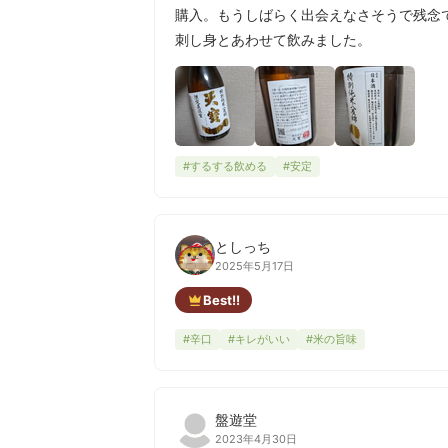
購入。もうしばらく出会えなさそうで残念で
刺し身とあわせて飲みました。
#するする飲める
#安定
としっち
2025年5月17日
Best!!
#辛口
#キレがいい
#米の旨味
盤遊堂
2023年4月30日