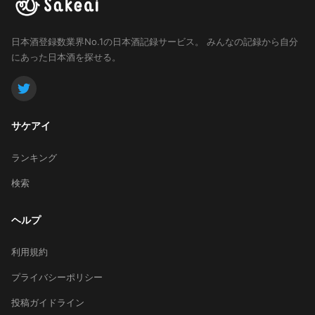
レしません。苦味が強いわけで
はないのに、何でだろう。日本
酒ビギナーの方にもソーダ割り
日本酒登録数業界No.1の日本酒記録サービス。
みんなの記録から自分
で飲んでもらいましたが、これ
にあった日本酒を探せる。
は旨いと太鼓判。色々な人に受
け入れて貰えそうなお酒です。
サケアイ
ランキング
検索
ヘルプ
利用規約
プライバシーポリシー
投稿ガイドライン