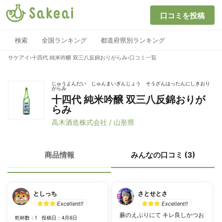
口コミを投稿
検索
全国ランキング
都道府県別ランキング
サケアイ
›
十四代 純米吟醸 双三八反錦おりがらみ
›
口コミ一覧
じゅうよんだい じゅんまいぎんじょう そうざんはったんにしきおり
がらみ
十四代 純米吟醸 双三八反錦おりが
らみ
高木酒造株式会社 / 山形県
商品情報
みんなの口コミ (3)
としっち
さとせとさ
Excellent!!
Excellent!!
蕨のえぶりにて キレ良しかつお
乾杯数：1
投稿日：4月6日