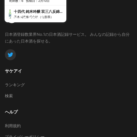
乾杯数：6
投稿日：2月10日
十四代 純米吟醸 双三八反錦おりがらみ
高木酒造株式会社（山形県）
日本酒登録数業界No.1の日本酒記録サービス。
みんなの記録から自分
にあった日本酒を探せる。
サケアイ
ランキング
検索
ヘルプ
利用規約
プライバシーポリシー