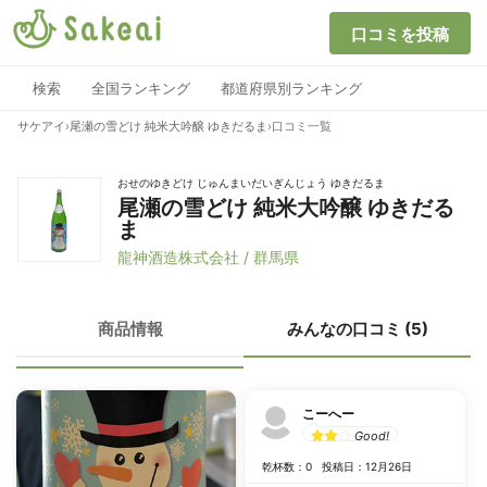
口コミを投稿
検索
全国ランキング
都道府県別ランキング
サケアイ
›
尾瀬の雪どけ 純米大吟醸 ゆきだるま
›
口コミ一覧
おせのゆきどけ じゅんまいだいぎんじょう ゆきだるま
尾瀬の雪どけ 純米大吟醸 ゆきだる
ま
龍神酒造株式会社 / 群馬県
商品情報
みんなの口コミ (5)
こーへー
Good!
乾杯数：0
投稿日：12月26日