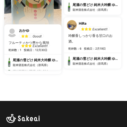
尾瀬の雪どけ 純米大吟醸 ゆきだるま
龍神酒造株式会社（群馬県）
HiRa
Excellent!!
おかゆ
吟醸香しっかり香る甘口のお
Good!
みゃー
酒。
フルーティかつ豊かな風味
Excellent!!
乾杯数：6
投稿日：2月19日
乾杯数：1
投稿日：12月30日
乾杯数：0
投稿日：12月27日
尾瀬の雪どけ 純米大吟醸 ゆきだるま
尾瀬の雪どけ 純米大吟醸 ゆきだるま
尾瀬の雪どけ 純米大吟醸 ゆきだるま
龍神酒造株式会社（群馬県）
龍神酒造株式会社（群馬県）
龍神酒造株式会社（群馬県）