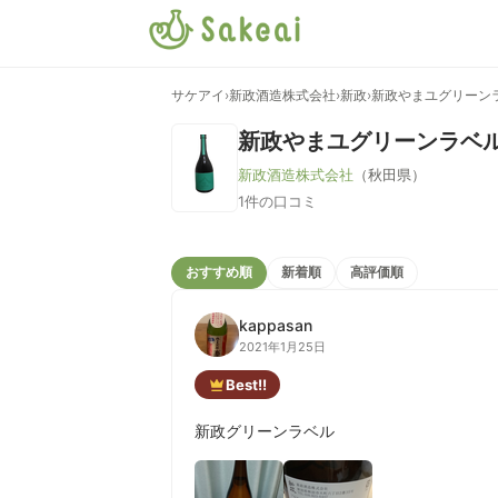
サケアイ
›
新政酒造株式会社
›
新政
›
新政やまユグリーン
新政やまユグリーンラベ
新政酒造株式会社
（秋田県）
1件の口コミ
おすすめ順
新着順
高評価順
kappasan
2021年1月25日
Best!!
新政グリーンラベル