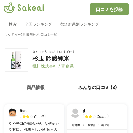
口コミを投稿
検索
全国ランキング
都道府県別ランキング
サケアイ
›
杉玉 吟醸純米
›
口コミ一覧
ぎんじょうじゅんまい すぎだま
杉玉 吟醸純米
桃川株式会社 / 青森県
商品情報
みんなの口コミ (3)
Ren.I
ま
Good!
Good!
やや辛口の表記だが、なぜかや
乾杯数：0
投稿日：6月13日
や甘口。 桃川らしい酒(個人の