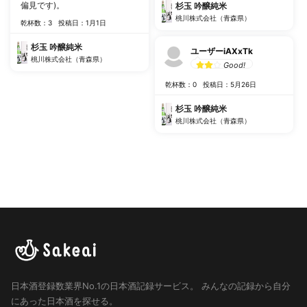
偏見です)。
杉玉 吟醸純米
桃川株式会社（青森県）
乾杯数：3
投稿日：1月1日
杉玉 吟醸純米
ユーザーiAXxTk
桃川株式会社（青森県）
Good!
乾杯数：0
投稿日：5月26日
杉玉 吟醸純米
桃川株式会社（青森県）
日本酒登録数業界No.1の日本酒記録サービス。
みんなの記録から自分
にあった日本酒を探せる。