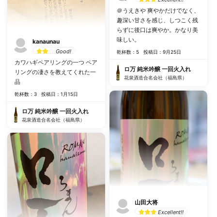
＠うえきや 爽やかだけでなく、
趣深い甘さを感じ、しつこく残
らずに後口は爽やか。かなり美
味しい。
kanaunau
Good!
乾杯数：5
投稿日：9月25日
カワハギペアリングの一つ ペア
ロ万 純米吟醸 一回火入れ
リングの凄さを教えてくれた一
花泉酒造合名会社（福島県）
品
乾杯数：3
投稿日：1月15日
ロ万 純米吟醸 一回火入れ
花泉酒造合名会社（福島県）
山田大将
Excellent!!