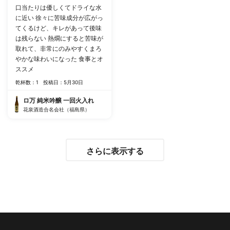
口当たりは優しくてドライな水
に近い 徐々に苦味成分が広がっ
てくるけど、キレがあって後味
は残らない 熱燗にすると苦味が
取れて、非常にのみやすくまろ
やかな味わいになった 食事とオ
ススメ
乾杯数：1
投稿日：5月30日
ロ万 純米吟醸 一回火入れ
花泉酒造合名会社（福島県）
さらに表示する