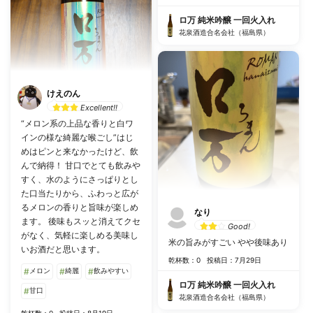
ロ万 純米吟醸 一回火入れ
花泉酒造合名会社（福島県）
けえのん
Excellent!!
“メロン系の上品な香りと白ワ
インの様な綺麗な喉ごし”はじ
めはピンと来なかったけど、飲
んで納得！ 甘口でとても飲みや
すく、水のようにさっぱりとし
た口当たりから、ふわっと広が
るメロンの香りと旨味が楽しめ
なり
ます。 後味もスッと消えてクセ
Good!
がなく、気軽に楽しめる美味し
米の旨みがすごい やや後味あり
いお酒だと思います。
乾杯数：0
投稿日：7月29日
#
メロン
#
綺麗
#
飲みやすい
ロ万 純米吟醸 一回火入れ
#
甘口
花泉酒造合名会社（福島県）
乾杯数：0
投稿日：8月19日