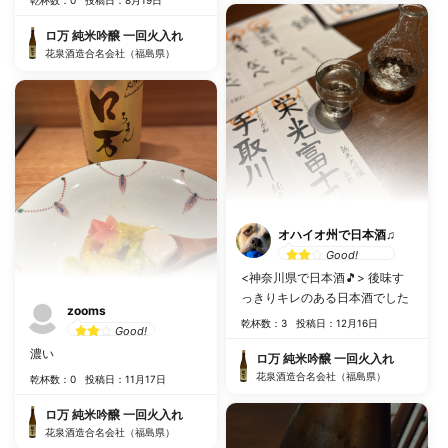
ロ万 純米吟醸 一回火入れ
花泉酒造合名会社（福島県）
オハイオ州で日本酒♫
Good!
<神奈川県で日本酒🎵> 後味す
っきりキレのある日本酒でした
zooms
乾杯数：3
投稿日：12月16日
Good!
濃い
ロ万 純米吟醸 一回火入れ
花泉酒造合名会社（福島県）
乾杯数：0
投稿日：11月17日
ロ万 純米吟醸 一回火入れ
花泉酒造合名会社（福島県）