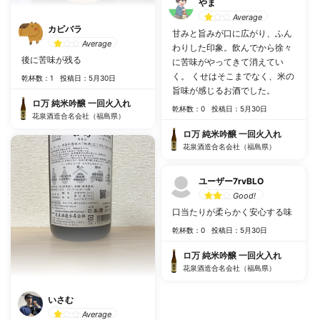
やま
Average
カピバラ
甘みと旨みが口に広がり、ふん
Average
わりした印象。飲んでから徐々
後に苦味が残る
に苦味がやってきて消えてい
く。 くせはそこまでなく、米の
乾杯数：1
投稿日：5月30日
旨味が感じるお酒でした。
ロ万 純米吟醸 一回火入れ
乾杯数：0
投稿日：5月30日
花泉酒造合名会社（福島県）
ロ万 純米吟醸 一回火入れ
花泉酒造合名会社（福島県）
ユーザー7rvBLO
Good!
口当たりが柔らかく安心する味
乾杯数：0
投稿日：5月30日
ロ万 純米吟醸 一回火入れ
花泉酒造合名会社（福島県）
いさむ
Average