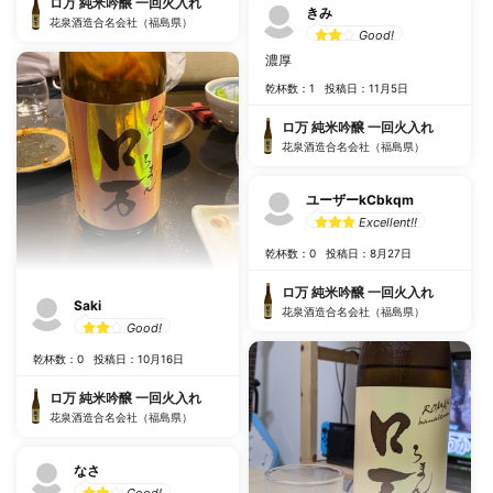
ロ万 純米吟醸 一回火入れ
きみ
花泉酒造合名会社（福島県）
Good!
濃厚
乾杯数：1
投稿日：11月5日
ロ万 純米吟醸 一回火入れ
花泉酒造合名会社（福島県）
ユーザーkCbkqm
Excellent!!
乾杯数：0
投稿日：8月27日
ロ万 純米吟醸 一回火入れ
Saki
花泉酒造合名会社（福島県）
Good!
乾杯数：0
投稿日：10月16日
ロ万 純米吟醸 一回火入れ
花泉酒造合名会社（福島県）
なさ