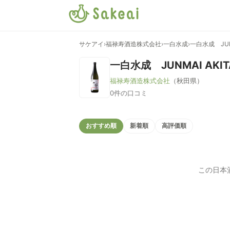
サケアイ
›
福禄寿酒造株式会社
›
一白水成
›
一白水成 JUNM
一白水成 JUNMAI AKIT
福禄寿酒造株式会社
（秋田県）
0件の口コミ
おすすめ順
新着順
高評価順
この日本