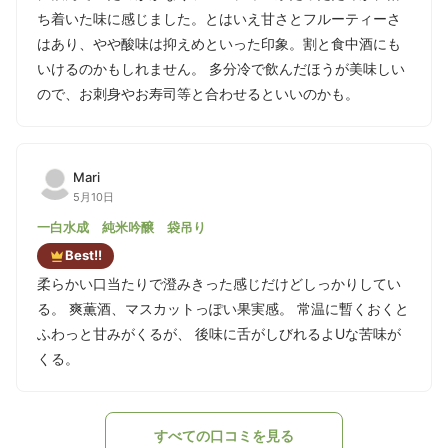
ち着いた味に感じました。とはいえ甘さとフルーティーさ
はあり、やや酸味は抑えめといった印象。割と食中酒にも
いけるのかもしれません。 多分冷で飲んだほうが美味しい
ので、お刺身やお寿司等と合わせるといいのかも。
Mari
5月10日
一白水成 純米吟醸 袋吊り
Best!!
柔らかい口当たりで澄みきった感じだけどしっかりしてい
る。 爽薫酒、マスカットっぽい果実感。 常温に暫くおくと
ふわっと甘みがくるが、 後味に舌がしびれるよUな苦味が
くる。
すべての口コミを見る