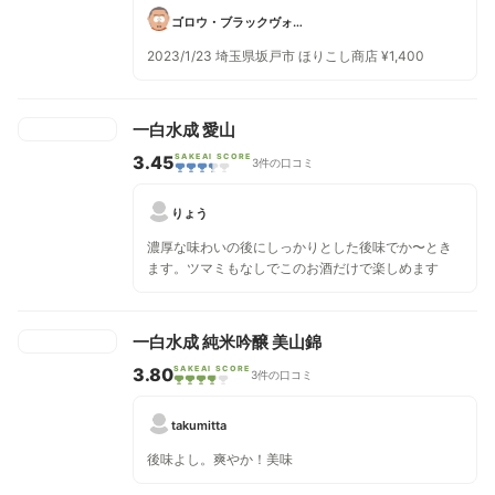
ゴロウ・ブラックヴォード
2023/1/23 埼玉県坂戸市 ほりこし商店 ¥1,400
一白水成 愛山
3.45
SAKEAI SCORE
3件の口コミ
りょう
濃厚な味わいの後にしっかりとした後味でか〜とき
ます。ツマミもなしでこのお酒だけで楽しめます
一白水成 純米吟醸 美山錦
3.80
SAKEAI SCORE
3件の口コミ
takumitta
後味よし。爽やか！美味