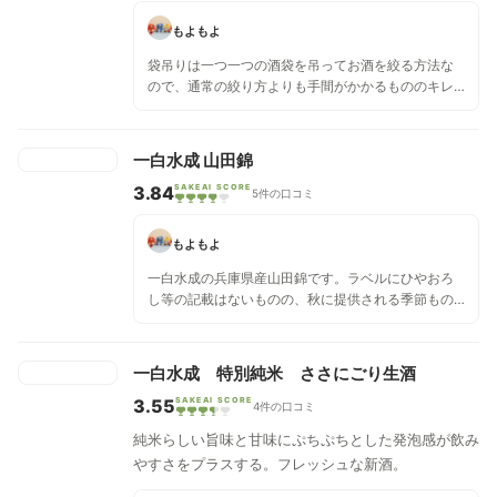
もよもよ
袋吊りは一つ一つの酒袋を吊ってお酒を絞る方法な
ので、通常の絞り方よりも手間がかかるもののキレ
イなお酒が取れるということ。一白水成のこの時期
の袋吊り生酒ということで、期待も高いです。 当然
ながら香りが良いのですが、飲んだ感じは甘さより
一白水成 山田錦
も爽やかな酸味や苦味があるお酒です。よくよく味
3.84
SAKEAI SCORE
わうとグレープフルーツが一番しっくりきます。 食
5件の口コミ
中酒としてもなかなかいけそうなお酒です。塩辛い
チーズとか合いそうです。
もよもよ
一白水成の兵庫県産山田錦です。ラベルにひやおろ
し等の記載はないものの、秋に提供される季節もの
のお酒です。 飲んだ感じ、ラベルのイメージの通り
ややビター。香りはそこまで強くないかも。ビター
な中で洋梨のようなジューシーさも感じる、美味し
一白水成 特別純米 ささにごり生酒
いお酒です。 何となくのイメージですが、冷やして
3.55
SAKEAI SCORE
飲むよりも常温くらいのほうが味が楽しめるんじゃ
4件の口コミ
ないかと思いました。また、秋の料理と合わせると
純米らしい旨味と甘味にぷちぷちとした発泡感が飲み
食が進みそう。私が一番にイメージしたのは栗ご飯
やすさをプラスする。フレッシュな新酒。
の甘さとこのお酒のビターさの組み合わせでした。