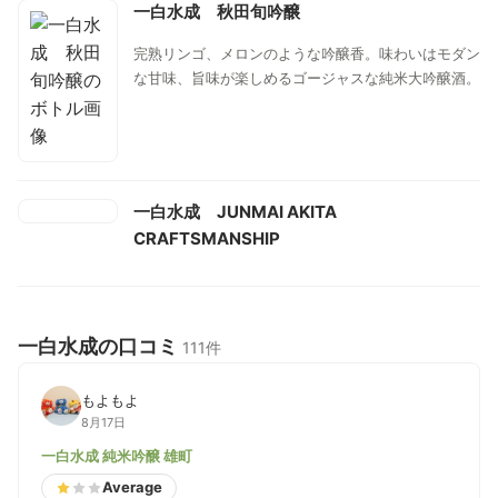
一白水成 秋田旬吟醸
完熟リンゴ、メロンのような吟醸香。味わいはモダン
な甘味、旨味が楽しめるゴージャスな純米大吟醸酒。
一白水成 JUNMAI AKITA
CRAFTSMANSHIP
一白水成の口コミ
111件
もよもよ
8月17日
一白水成 純米吟醸 雄町
Average