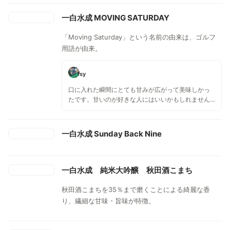
一白水成 MOVING SATURDAY
「Moving Saturday」という名前の由来は、ゴルフ
用語が由来。
sy
口に入れた瞬間にとても甘みが広がって美味しかっ
たです。甘いのが好きな人にはいいかもしれません
ね。濃厚な味わいながら後味はスッと綺麗に消えて
いくような感じがしました。日にちが経つとどうな
るか加賀さんも楽しみにしてます。
一白水成 Sunday Back Nine
一白水成 純米大吟醸 秋田酒こまち
秋田酒こまちを35％まで磨くことによる綺麗な香
り、繊細な甘味・旨味が特徴。