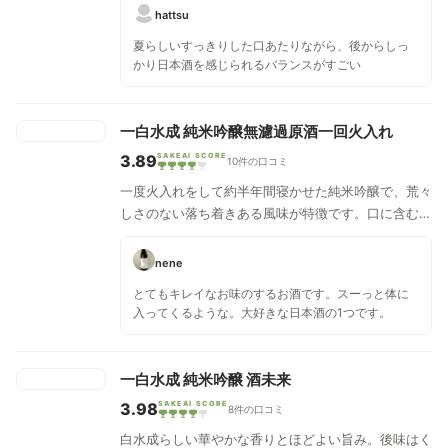
り、お米のコクのある甘みと果実系のフレッシュな酸
hattsu
がバランスよく重なり合います。舌触りは爽やかさを
夏らしいすっきりした口あたりながら、後からしっ
感じ、透明感のある涼やかな飲み口です。後から感じ
かり日本酒を感じられるバランスがすごい
る程よい酸が心地よく、キレの良い後ろ口で飲み飽き
しない味わいです。
一白水成 純米吟醸無濾過原酒一回火入れ
3.89
SAKEAI SCORE
10件の口コミ
一度火入れをして約半年間寝かせた純米吟醸で、荒々
しさのない落ち着きある風味が特徴です。口に含むと
お米のふくらみのある旨味が広がり、甘味・酸味がバ
ランス良く重なり合います。嫌味な風味の感じられな
nene
透明感のある果実感と、柔らかで膨らみのある原酒の
とてもキレイなお味のするお酒です。スーっと体に
マイルドさをじっくり楽しめます。キレのある喉越し
入ってくるような。大好きな日本酒の1つです。
と綺麗な後味が心地よく、味の濃い肉料理などの料理
の旨味を引き立てます。
一白水成 純米吟醸 酒未来
3.98
SAKEAI SCORE
8件の口コミ
白水成らしい華やかな香りとほどよい旨み。後味はく