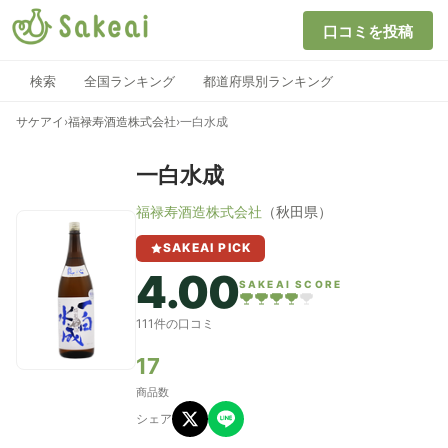
口コミを投稿
検索
全国ランキング
都道府県別ランキング
サケアイ
›
福禄寿酒造株式会社
›
一白水成
一白水成
福禄寿酒造株式会社
（秋田県）
SAKEAI PICK
4.00
SAKEAI SCORE
111件の口コミ
17
商品数
シェア