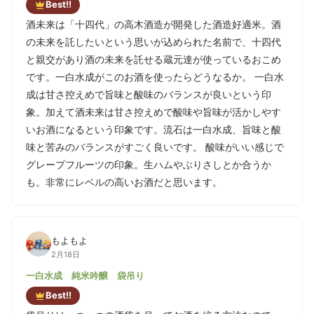
Best!!
酒未来は「十四代」の高木酒造が開発した酒造好適米。酒
の未来を託したいという思いが込められた名前で、十四代
と親交があり酒の未来を託せる蔵元達が使っているおこめ
です。一白水成がこのお酒を使ったらどうなるか。 一白水
成は甘さ控えめで旨味と酸味のバランスが良いという印
象。加えて酒未来は甘さ控えめで酸味や旨味が活かしやす
いお酒になるという印象です。流石は一白水成、旨味と酸
味と苦みのバランスがすごく良いです。 酸味がいい感じで
グレープフルーツの印象。生ハムやぶりさしとか合うか
も。非常にレベルの高いお酒だと思います。
もよもよ
2月18日
一白水成 純米吟醸 袋吊り
Best!!