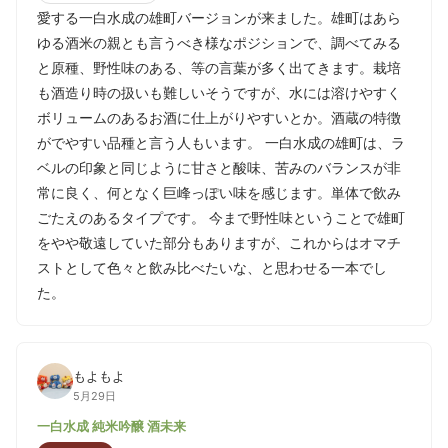
愛する一白水成の雄町バージョンが来ました。雄町はあら
ゆる酒米の親とも言うべき様なポジションで、調べてみる
と原種、野性味のある、等の言葉が多く出てきます。栽培
も酒造り時の扱いも難しいそうですが、水には溶けやすく
ボリュームのあるお酒に仕上がりやすいとか。酒蔵の特徴
がでやすい品種と言う人もいます。 一白水成の雄町は、ラ
ベルの印象と同じように甘さと酸味、苦みのバランスが非
常に良く、何となく巨峰っぽい味を感じます。単体で飲み
ごたえのあるタイプです。 今まで野性味ということで雄町
をやや敬遠していた部分もありますが、これからはオマチ
ストとして色々と飲み比べたいな、と思わせる一本でし
た。
もよもよ
5月29日
一白水成 純米吟醸 酒未来