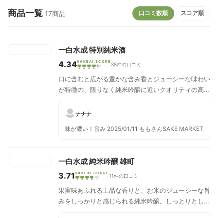
商品一覧
口コミ数順
スコア順
17商品
一白水成 特別純米酒
4.34
SAKEAI SCORE
38件の口コミ
口に含むと広がる豊かな含み香とジューシーな味わい
が特徴の、限りなく純米吟醸に近いクオリティの高い
特別純米酒です。
ナナナ
味が濃い！旨み 2025/01/11 ももさんSAKE MARKET
一白水成 純米吟醸 雄町
3.71
SAKEAI SCORE
11件の口コミ
果実味あふれる上品な香りと、お米のジューシーな旨
みをしっかりと感じられる純米吟醸。しっとりとした
華やかさをもつフルーティな香りがふんわりと広が