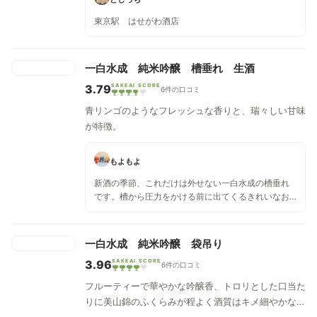
東京駅 はせがわ酒店
一白水成 純米吟醸 槽垂れ 生酒
3.79
SAKEAI SCORE
6件の口コミ
青リンゴのようなフレッシュな香りと、瑞々しい甘味
が特徴。
もよもよ
新酒の季節、これだけは外せない一白水成の槽垂れ
です。槽から圧力をかける前に出てくるきれいなお
酒を集めたもので、生酒です。 相変わらずの旨さで
すが、これの開封前に飲んでいたのがかなりフルー
ティー系だったためか、落ち着いた味に感じまし
一白水成 純米吟醸 袋吊り
た。とはいえ甘さとフルーティーさはあり、やや酸
3.96
SAKEAI SCORE
味は抑えめといった印象。割と食中酒にもいけるの
6件の口コミ
かもしれません。 多分冷で飲んだほうが美味しいの
フルーティーで華やかな吟醸香、トロリとした口当た
で、お刺身やお寿司等と合わせるといいのかも。
りに美山錦のふくらみが程よく酒質はキメ細やかな一
本。