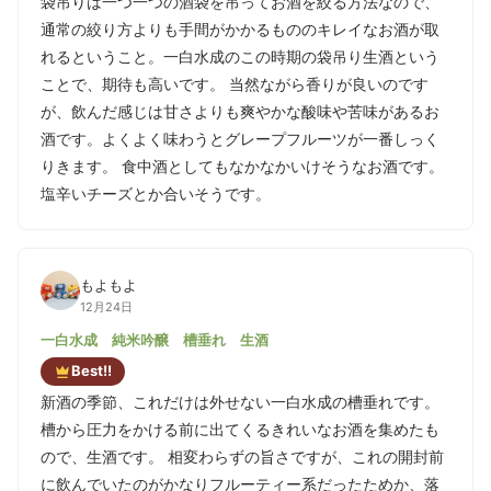
袋吊りは一つ一つの酒袋を吊ってお酒を絞る方法なので、
通常の絞り方よりも手間がかかるもののキレイなお酒が取
れるということ。一白水成のこの時期の袋吊り生酒という
ことで、期待も高いです。 当然ながら香りが良いのです
が、飲んだ感じは甘さよりも爽やかな酸味や苦味があるお
酒です。よくよく味わうとグレープフルーツが一番しっく
りきます。 食中酒としてもなかなかいけそうなお酒です。
塩辛いチーズとか合いそうです。
もよもよ
12月24日
一白水成 純米吟醸 槽垂れ 生酒
Best!!
新酒の季節、これだけは外せない一白水成の槽垂れです。
槽から圧力をかける前に出てくるきれいなお酒を集めたも
ので、生酒です。 相変わらずの旨さですが、これの開封前
に飲んでいたのがかなりフルーティー系だったためか、落