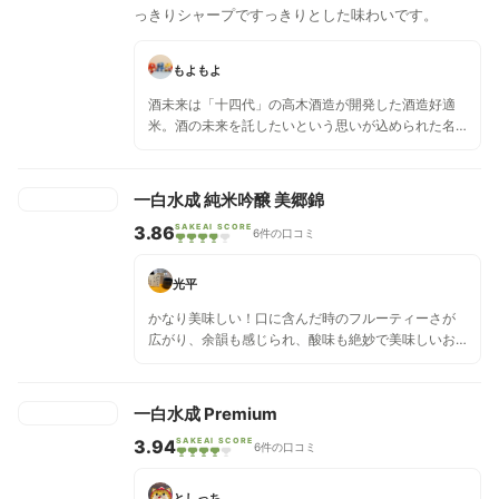
っきりシャープですっきりとした味わいです。
もよもよ
酒未来は「十四代」の高木酒造が開発した酒造好適
米。酒の未来を託したいという思いが込められた名
前で、十四代と親交があり酒の未来を託せる蔵元達
が使っているおこめです。一白水成がこのお酒を使
ったらどうなるか。 一白水成は甘さ控えめで旨味と
一白水成 純米吟醸 美郷錦
酸味のバランスが良いという印象。加えて酒未来は
3.86
SAKEAI SCORE
甘さ控えめで酸味や旨味が活かしやすいお酒になる
6件の口コミ
という印象です。流石は一白水成、旨味と酸味と苦
みのバランスがすごく良いです。 酸味がいい感じで
光平
グレープフルーツの印象。生ハムやぶりさしとか合
うかも。非常にレベルの高いお酒だと思います。
かなり美味しい！口に含んだ時のフルーティーさが
広がり、余韻も感じられ、酸味も絶妙で美味しいお
酒です。非常に好きな味で、おススメです。
一白水成 Premium
3.94
SAKEAI SCORE
6件の口コミ
としっち