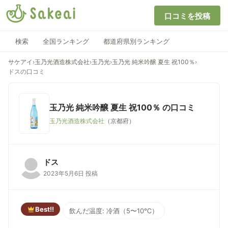
口コミを投稿
検索
全国ランキング
都道府県別ランキング
サケアイ
›
玉乃光酒造株式会社
›
玉乃光
›
玉乃光 純米吟醸 夏生 祝100％
›
ドスの口コミ
玉乃光 純米吟醸 夏生 祝100％
の口コミ
玉乃光酒造株式会社
（京都府）
ドス
2023年5月6日 投稿
Best!!
飲んだ温度: 冷酒（5〜10℃）