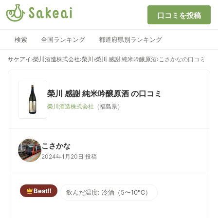
口コミを投稿
検索
全国ランキング
都道府県別ランキング
サケアイ
›
榮川酒造株式会社
›
榮川
›
榮川 感謝 純米吟醸原酒
›
こさかなの口コミ
榮川 感謝 純米吟醸原酒
の口コミ
榮川酒造株式会社
（福島県）
こさかな
2024年1月20日 投稿
Best!!
飲んだ温度: 冷酒（5〜10℃）