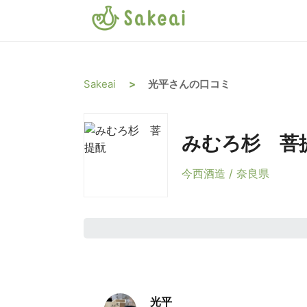
Sakeai
>
光平さんの口コミ
みむろ杉 菩
今西酒造 / 奈良県
光平