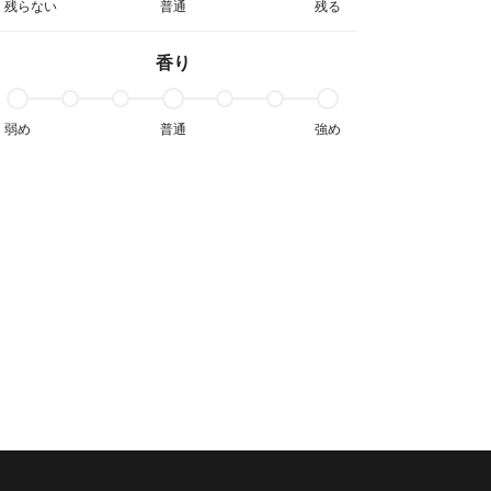
残らない
普通
残る
香り
弱め
普通
強め