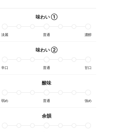
味わい ①
淡麗
普通
濃醇
味わい ②
辛口
普通
甘口
酸味
弱め
普通
強め
余韻