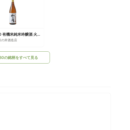
和の月60 有機米純米吟醸酒 火入れ
月の井酒造店
80の銘柄をすべて見る