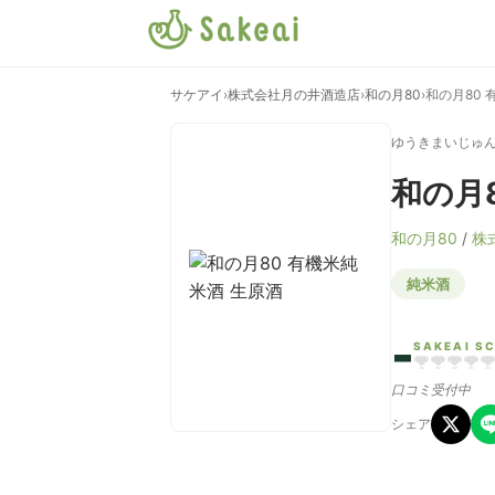
サケアイ
›
株式会社月の井酒造店
›
和の月80
›
和の月80 
ゆうきまいじゅん
和の月
和の月80
/
株
純米酒
-
SAKEAI S
口コミ受付中
シェア