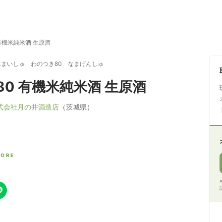
有機米純米酒 生原酒
まいしゅ わのつき80 なまげんしゅ
80 有機米純米酒 生原酒
式会社月の井酒造店
（茨城県）
CORE