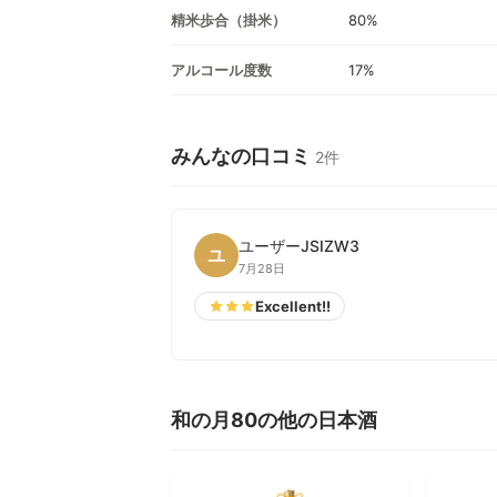
精米歩合（掛米）
80%
アルコール度数
17%
みんなの口コミ
2件
ユーザーJSIZW3
ユ
7月28日
Excellent!!
和の月80の他の日本酒