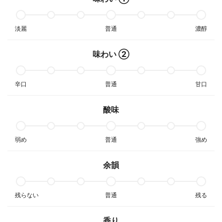
淡麗
普通
濃醇
味わい ②
辛口
普通
甘口
酸味
弱め
普通
強め
余韻
残らない
普通
残る
香り