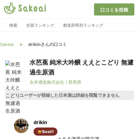
口コミを投稿
検索
全国ランキング
都道府県別ランキング
>
Sakeai
drikinさんの口コミ
水芭蕉 純米大吟醸 ええとこどり 無濾
過生原酒
永井酒造株式会社 / 群馬県
ユーザーが登録した日本酒は詳細を閲覧できません
drikin
Best!!
とある酒屋の限定酒