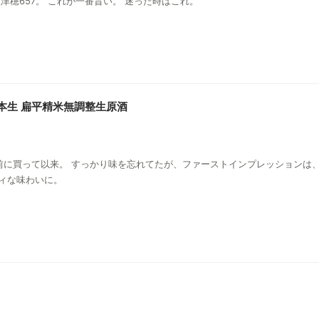
ド定番、秋津穂657。 これが一番旨い。 迷った時はこれ。
み本生 扁平精米無調整生原酒
ィな味わいに。