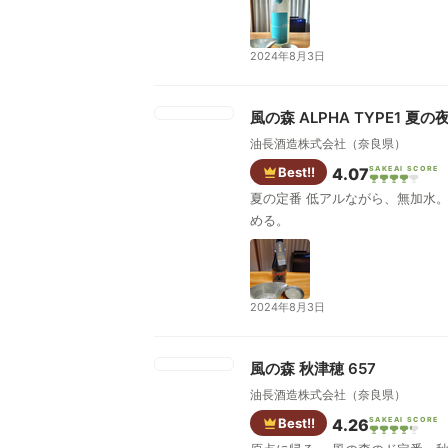
2024年8月3日
風の森 ALPHA TYPE1 夏の
油長酒造株式会社（奈良県）
Best!!
4.07
SAKEAI SCORE
夏の定番 低アルながら、無加水。 風の森は全て無濾過無加水。 低アルに調整するため、酒が不安定なのか、8月末までに飲むように、記載あり。 なんぼでも飲
める。
2024年8月3日
風の森 秋津穂 657
油長酒造株式会社（奈良県）
Best!!
4.26
SAKEAI SCORE