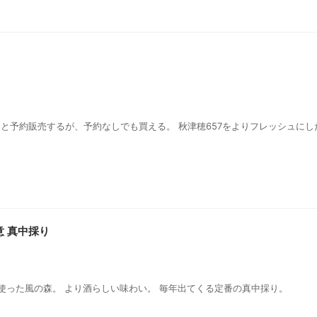
売品 毎年夏になると予約販売するが、予約なしでも買える。 秋津穂657をよりフレッシュに
意 真中採り
号酵母を使った風の森。 より酒らしい味わい。 毎年出てくる定番の真中採り。