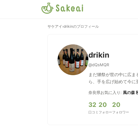
サケアイ
›
drikinのプロフィール
drikin
@dQsMQR
まだ獺祭が世の中に広ま
ら、手を広げ始めて今に
奈良県
お気に入り:
風の森 
32
20
20
口コミ
フォロー
フォロワー