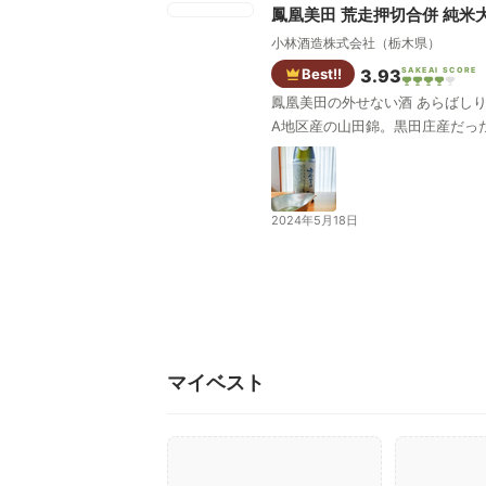
鳳凰美田 荒走押切合併 純米
小林酒造株式会社（栃木県）
Best!!
3.93
SAKEAI SCORE
鳳凰美田の外せない酒 あらばしりと押し切りを混ぜた酒。 鳳凰美田の中でもコスパのめちゃくちゃ高い酒。 酒屋はこの酒は一万超える酒だと言う。 兵庫県産特
A地区産の山田錦。黒田庄産だっ
2024年5月18日
マイベスト