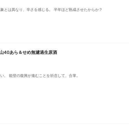
の風の森の印象とは異なり、辛さを感じる。 半年ほど熟成させたからか？
吟醸 愛山40あら＆せめ無濾過生原酒
わい。 能登の復興が進むことを祈念して、合掌。