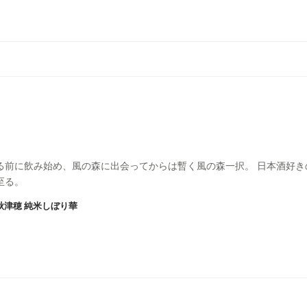
る前に飲み始め、風の森に出会ってからは暫く風の森一択。 日本酒好き
至る。
秋津穂 純米しぼり華