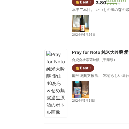
Best!!
3.80
SAKEAI SCORE
本年二本目。 いつも
2024年6月26日
Pray for Noto 純米大
合資会社寒菊銘醸（千葉県）
Best!!
能登復興支援酒。 寒菊らしい味
2024年5月31日