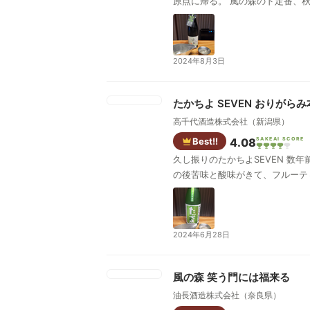
原点に帰る。 風の森の
2024年8月3日
たかちよ SEVEN おりがら
高千代酒造株式会社（新潟県）
Best!!
4.08
SAKEAI SCORE
久し振りのたかちよSEVEN 数年前に買って以来。 すっかり味を忘れてたが、ファーストインプレッションは、活性度が高く、甘い。 最初は甘みを感じるが、そ
の後苦味と酸味がきて、フルーテ
2024年6月28日
風の森 笑う門には福来る
油長酒造株式会社（奈良県）