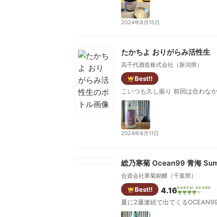
2024年8月15日
たかちよ おりがらみ活性生
高千代酒造株式会社（新潟県）
Best!!
こいつも久し振り
2024年8月11日
総乃寒菊 Ocean99 青海 Sum
合資会社寒菊銘醸（千葉県）
Best!!
4.16
SAKEAI SCORE
夏に2週連続で出てくるOCEAN