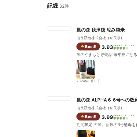
記録
32件
風の森 秋津穂 涼み純米
油長酒造株式会社（奈良県）
Best!!
3.93
SAKEAI SCORE
酒のやまもと専
2024年8月18日
風の森 ALPHA６ 6号への敬
油長酒造株式会社（奈良県）
Best!!
3.99
SAKEAI SCORE
期間限定 の酒。新政の6