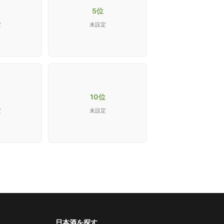
5位
定
未設定
10位
定
未設定
日本酒を探す