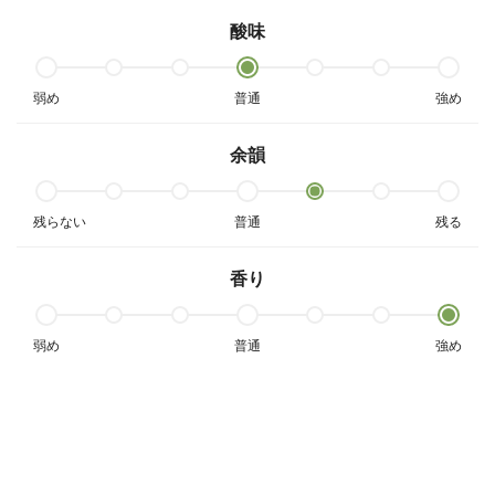
酸味
弱め
普通
強め
余韻
残らない
普通
残る
香り
弱め
普通
強め