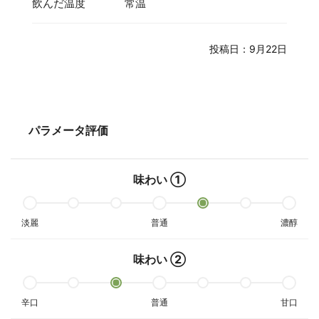
飲んだ温度
常温
投稿日：9月22日
パラメータ評価
味わい ①
淡麗
普通
濃醇
味わい ②
辛口
普通
甘口