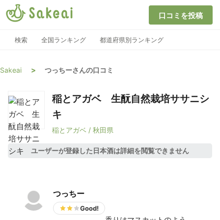
口コミを投稿
検索
全国ランキング
都道府県別ランキング
>
Sakeai
つっちーさんの口コミ
稲とアガベ 生酛自然栽培ササニシ
キ
稲とアガベ / 秋田県
ユーザーが登録した日本酒は詳細を閲覧できません
つっちー
Good!
香りはマスカットのよう