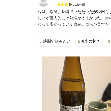
Excellent!!
冷酒、常温、熱燗でいただいたが秋田ら
しいが個人的には熱燗がうまかった。米
熱燗で飲みたい
お米の甘さ
#
#
#