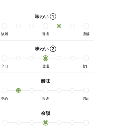
味わい ①
淡麗
普通
濃醇
味わい ②
辛口
普通
甘口
酸味
弱め
普通
強め
余韻