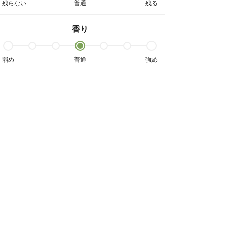
残らない
普通
残る
香り
弱め
普通
強め