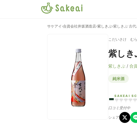
サケアイ
›
合資会社井坂酒造店
›
紫しきぶ
›
紫しきぶ 古代
こだいさけ む
紫しき
紫しきぶ
/
合
純米酒
-
SAKEAI S
口コミ受付中
シェア