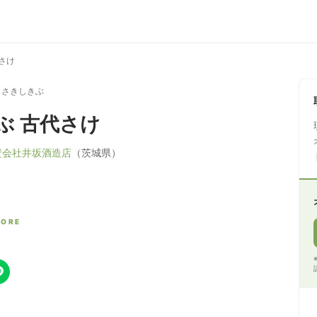
さけ
らさきしきぶ
ぶ 古代さけ
資会社井坂酒造店
（茨城県）
CORE