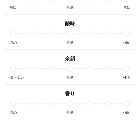
辛口
普通
甘口
酸味
弱め
普通
強め
余韻
残らない
普通
残る
香り
弱め
普通
強め