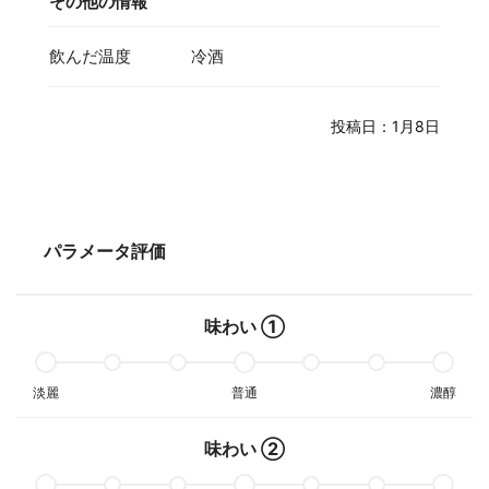
その他の情報
飲んだ温度
冷酒
投稿日：1月8日
パラメータ評価
味わい ①
淡麗
普通
濃醇
味わい ②