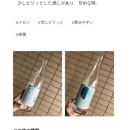
#
メロン
#
舌にピリッと
#
飲みやすい
#
綺麗