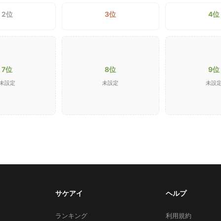
2位
3位
4位
7位
8位
9位
未設定
未設定
未設
サケアイ
ヘルプ
ランキング
利用規約