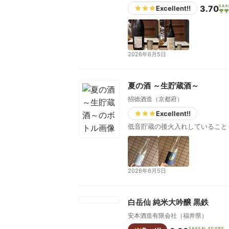
3.70
SAK
Excellent!!
2026年6月5日
夏の酒 ～生貯蔵酒～
招德酒造（京都府）
Excellent!!
低音貯蔵の後火入れしていること
2026年6月5日
白岳仙 純米大吟醸 黒鉄
安本酒造有限会社（福井県）
SAKEAI SCORE