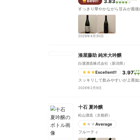
Best!!
3.83
すっきり華やかながら甘みが最後
2026年4月30日
湊屋藤助 純米大吟醸
白瀧酒造株式会社（新潟県）
3.97
SAK
Excellent!!
スッキリして飲みやすいが上善如
2026年2月9日
十石 夏吟醸
松山酒造（京都府）
Average
フルーティ