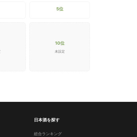
5位
10位
定
未設定
日本酒を探す
総合ランキング