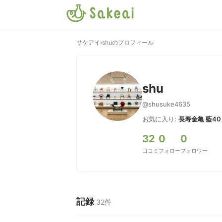
サケアイ
›
shuのプロフィール
shu
@shusuke4635
お気に入り:
長寿金亀 藍40
32
0
0
口コミ
フォロー
フォロワー
記録
32件