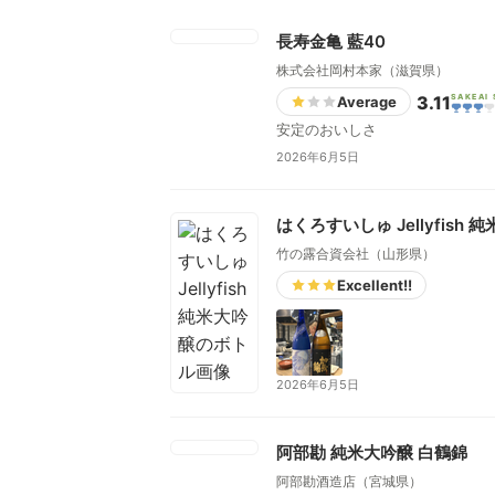
長寿金亀 藍40
株式会社岡村本家（滋賀県）
3.11
SAKEAI
Average
安定のおいしさ
2026年6月5日
はくろすいしゅ Jellyfish 
竹の露合資会社（山形県）
Excellent!!
2026年6月5日
阿部勘 純米大吟醸 白鶴錦
阿部勘酒造店（宮城県）