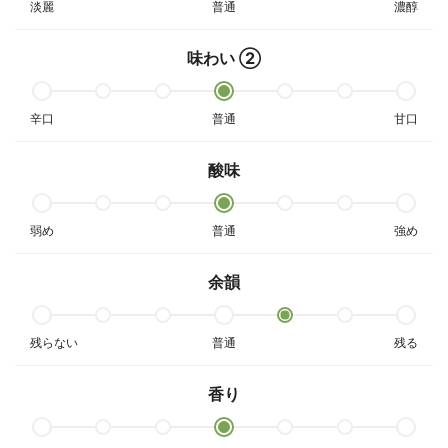
淡麗
普通
濃醇
味わい ②
辛口
普通
甘口
酸味
弱め
普通
強め
余韻
残らない
普通
残る
香り