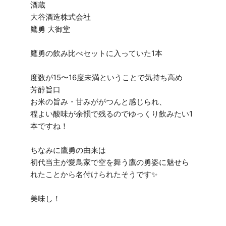
酒蔵
大谷酒造株式会社
鷹勇 大御堂
鷹勇の飲み比べセットに入っていた1本
度数が15〜16度未満ということで気持ち高め
芳醇旨口
お米の旨み・甘みががつんと感じられ、
程よい酸味が余韻で残るのでゆっくり飲みたい1
本ですね！
ちなみに鷹勇の由来は
初代当主が愛鳥家で空を舞う鷹の勇姿に魅せら
れたことから名付けられたそうです✨