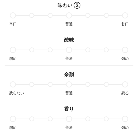
味わい ②
辛口
普通
甘口
酸味
弱め
普通
強め
余韻
残らない
普通
残る
香り
弱め
普通
強め