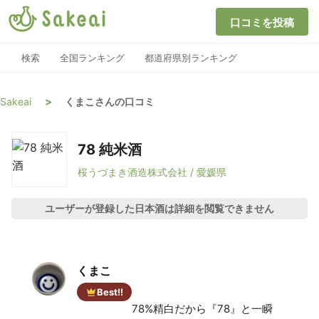
口コミを投稿
検索
全国ランキング
都道府県別ランキング
>
Sakeai
くまこさんの口コミ
78 純米酒
桜うづまき酒造株式会社 / 愛媛県
ユーザーが登録した日本酒は詳細を閲覧できません
くまこ
Best!!
78%精白だから『78』と一瞬