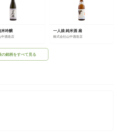
純米吟醸
一人娘 純米酒 扇
山中酒造店
株式会社山中酒造店
娘の銘柄をすべて見る