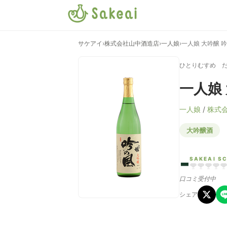
サケアイ
›
株式会社山中酒造店
›
一人娘
›
一人娘 大吟醸 
ひとりむすめ 
一人娘
一人娘
/
株式
大吟醸酒
-
SAKEAI S
口コミ受付中
シェア