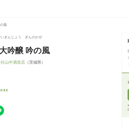
吟の風
だいぎんじょう ぎんのかぜ
 大吟醸 吟の風
会社山中酒造店
（茨城県）
CORE