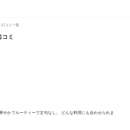
町
›
口コミ一覧
口コミ
華やかフルーティーで文句なし。 どんな料理にも合わせられま