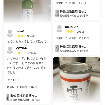
乾杯数：0
投稿日：2月1日
酔仙 活性原酒 雪っこ
酔仙酒造株式会社（岩手県）
ゆいひょん
tomo3
Good!
Good!
乾杯数：0
投稿日：10月23日
甘く、とろとろしていて飲んで
ホッとする
酔仙 活性原酒 雪っこ
VVYUdr
酔仙酒造株式会社（岩手県）
Average
#
濃厚
#
甘い
#
とろとろ
クセが強くて、私には合わなか
#
にごり酒
ったです。 おつまみ何を合わせ
たら良いかよく分からない感じ
乾杯数：0
投稿日：2月11日
でした。
酔仙 活性原酒 雪っこ
#
マイルド
酔仙酒造株式会社（岩手県）
乾杯数：3
投稿日：2月4日
酔仙 活性原酒 雪っこ
酔仙酒造株式会社（岩手県）