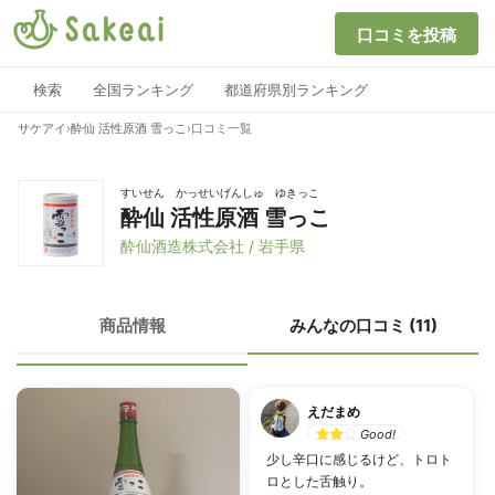
口コミを投稿
検索
全国ランキング
都道府県別ランキング
サケアイ
›
酔仙 活性原酒 雪っこ
›
口コミ一覧
すいせん かっせいげんしゅ ゆきっこ
酔仙 活性原酒 雪っこ
酔仙酒造株式会社 / 岩手県
商品情報
みんなの口コミ (11)
えだまめ
Good!
少し辛口に感じるけど、トロト
ロとした舌触り。