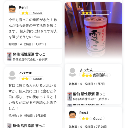
bristle98
Ren.I
Excellent!!
Good!
今年も雪っこの季節がきた！ 飲
#
トロトロ
んだ後も身体の中で活性を感じ
ます。 個人的には好きですが人
乾杯数：1
投稿日：5月20日
を選びそうなので⭐︎⭐︎
酔仙 活性原酒 雪っこ
乾杯数：4
投稿日：1月20日
酔仙酒造株式会社（岩手県）
酔仙 活性原酒 雪っこ
酔仙酒造株式会社（岩手県）
yyy
よったん
Z2zY1D
Average
Excellent!!
Good!
どぶろく！たくさんは飲めなか
乾杯数：0
投稿日：1月7日
甘口に感じる人もいると思いま
ったぁ。2021/1/9
すが、個人的には口に含むと辛
乾杯数：0
投稿日：5月16日
酔仙 活性原酒 雪っこ
口に感じ、その後ゆっくりと甘
酔仙酒造株式会社（岩手県）
い香りが広がる不思議なお酒で
酔仙 活性原酒 雪っこ
した！
酔仙酒造株式会社（岩手県）
Ren.I
乾杯数：0
投稿日：9月20日
Good!
酔仙 活性原酒 雪っこ
乾杯数：0
投稿日：7月29日