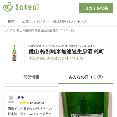
口コミを投稿
検索
全国ランキング
都道府県別ランキング
サケアイ
›
鏡山 特別純米無濾過生原酒 雄町
›
口コミ一覧
かがみやま とくべつじゅんまいむろかきげんしゅ おまち
鏡山 特別純米無濾過生原酒 雄町
小江戸鏡山酒造株式会社 / 埼玉県
商品情報
みんなの口コミ (5)
あゆ
Excellent!!
酒蔵でしか飲めない搾りたての
日本酒、珍しいんですと店員さ