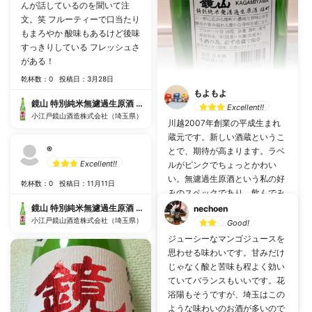
んが話しているのを聞いて注
文。笑 フルーティーで口当たり
もまろやか 酸味もあるけど後味
すっきりしている フレッシュさ
がある！
乾杯数：0
投稿日：3月28日
もよもよ
鏡山 特別純米無濾過生原酒 雄町
Excellent!!
小江戸鏡山酒造株式会社（埼玉県）
川越2007年創業の平成生まれ
蔵元です。新しい酒蔵というこ
®️
とで、期待が高まります。ラベ
Excellent!!
ルがピンクでちょっとかわい
い。無濾過生原酒という私の好
乾杯数：0
投稿日：11月11日
みのスペックであり、飲んでみ
ることにしました。 開封する
鏡山 特別純米無濾過生原酒 雄町
nechoen
と、かなりいい香り！娘に嗅が
小江戸鏡山酒造株式会社（埼玉県）
Good!
せたらいちごかぶどうの様と言
ジューシーなマンゴジュースを
われ、なるほど～と思いまし
思わせる味わいです。甘みだけ
た。味もフルーティ。くどき上
じゃなく酸と苦味も程よく効い
乾杯数：10
投稿日：4月16日
手や一白水成にチカイ、桃系統
ていてバランスもいいです。花
の味を感じました。酒屋さん曰
鏡山 特別純米無濾過生原酒 雄町
浴陽もそうですが、埼玉はこの
く、鏡山の通常酒はもっとどっ
小江戸鏡山酒造株式会社（埼玉県）
ような味わいのお酒が多いので