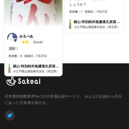
しり系とか。まぁスペックが生
しょうか？
酒だし、こいつは明らかにフル
乾杯数：1
投稿日：7月27日
ーティ系なんでしょう。 氷を入
れてロックでもなかなかいけま
鏡山 特別純米無濾過生原酒 雄町
す。こういう旨い酒に出会える
小江戸鏡山酒造株式会社（埼玉県）
から、日本酒は面白い！
みるべあ
Good!
濃醇！
乾杯数：0
投稿日：7月27日
鏡山 特別純米無濾過生原酒 雄町
小江戸鏡山酒造株式会社（埼玉県）
日本酒登録数業界No.1の日本酒記録サービス。
みんなの記録から自分
にあった日本酒を探せる。