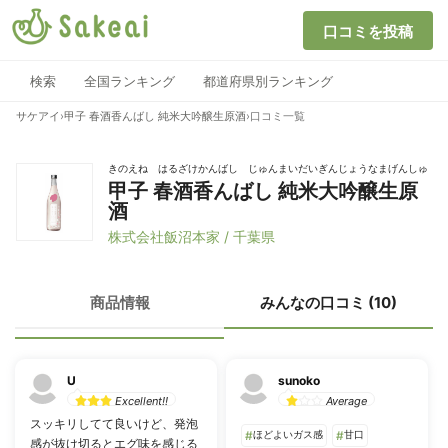
口コミを投稿
検索
全国ランキング
都道府県別ランキング
サケアイ
›
甲子 春酒香んばし 純米大吟醸生原酒
›
口コミ一覧
きのえね はるざけかんばし じゅんまいだいぎんじょうなまげんしゅ
甲子 春酒香んばし 純米大吟醸生原
酒
株式会社飯沼本家 / 千葉県
商品情報
みんなの口コミ (10)
U
sunoko
Excellent!!
Average
スッキリしてて良いけど、発泡
#
ほどよいガス感
#
甘口
感が抜け切るとエグ味を感じる