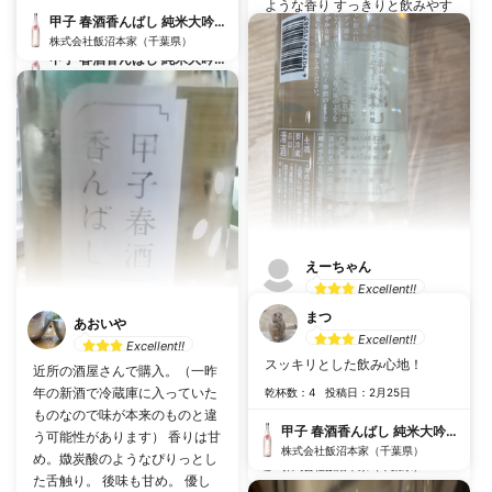
ような香り すっきりと飲みやす
乾杯数：0
投稿日：2月24日
甲子 春酒香んばし 純米大吟醸生原酒
い
株式会社飯沼本家（千葉県）
甲子 春酒香んばし 純米大吟醸生原酒
#
りんご
#
軽い口当たり
株式会社飯沼本家（千葉県）
#
するする飲める
乾杯数：4
投稿日：3月3日
甲子 春酒香んばし 純米大吟醸生原酒
株式会社飯沼本家（千葉県）
えーちゃん
Excellent!!
微発泡で芳醇な甘苦さ。酒々井
まつ
あおいや
の夜明けよりも口当たりが少し
Excellent!!
Excellent!!
重めな感じ。それでもスルスル
スッキリとした飲み心地！
近所の酒屋さんで購入。（一昨
飲める。
年の新酒で冷蔵庫に入っていた
乾杯数：4
投稿日：2月25日
乾杯数：3
投稿日：2月23日
ものなので味が本来のものと違
甲子 春酒香んばし 純米大吟醸生原酒
う可能性があります） 香りは甘
甲子 春酒香んばし 純米大吟醸生原酒
株式会社飯沼本家（千葉県）
め。媺炭酸のようなぴりっとし
株式会社飯沼本家（千葉県）
た舌触り。 後味も甘め。 優し