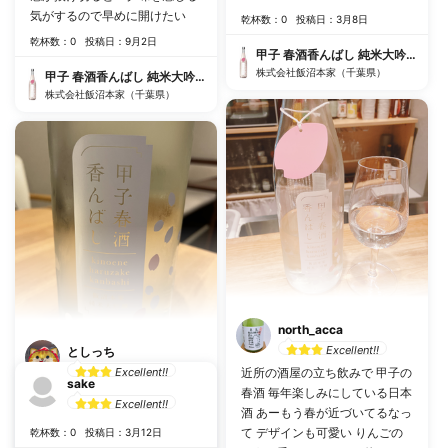
気がするので早めに開けたい
乾杯数：0
投稿日：3月8日
乾杯数：0
投稿日：9月2日
甲子 春酒香んばし 純米大吟醸生原酒
株式会社飯沼本家（千葉県）
甲子 春酒香んばし 純米大吟醸生原酒
株式会社飯沼本家（千葉県）
north_acca
Excellent!!
としっち
Excellent!!
近所の酒屋の立ち飲みで 甲子の
sake
春酒 毎年楽しみにしている日本
Excellent!!
#
爽やか
#
冷酒で飲みたい
酒 あーもう春が近づいてるなっ
て デザインも可愛い りんごの
乾杯数：0
投稿日：3月12日
#
軽快
#
爽やかな酸味