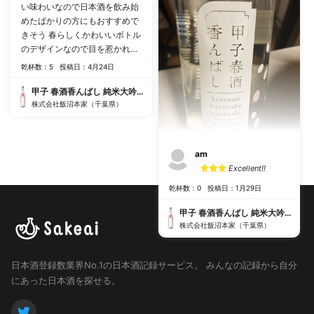
い味わいなので日本酒を飲み始
めたばかりの方にもおすすめで
きそう 春らしくかわいいボトル
のデザインなので目を惹かれる
かも
乾杯数：5
投稿日：4月24日
甲子 春酒香んばし 純米大吟醸生原酒
株式会社飯沼本家（千葉県）
am
Excellent!!
乾杯数：0
投稿日：1月29日
甲子 春酒香んばし 純米大吟醸生原酒
株式会社飯沼本家（千葉県）
日本酒登録数業界No.1の日本酒記録サービス。
みんなの記録から自分
にあった日本酒を探せる。