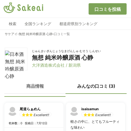
口コミを投稿
検索
全国ランキング
都道府県別ランキング
サケアイ
›
無想 純米吟醸原酒 心静
›
口コミ一覧
じゅんまいぎんじょうなまげんしゅ むそう しんせい
無想 純米吟醸原酒 心静
大洋酒造株式会社 / 新潟県
商品情報
みんなの口コミ (3)
尾道らぁめん
isaisamun
Excellent!!
Excellent!!
軽さの中に、とてもフルーティ
乾杯数：0
投稿日：7月12日
な味わい