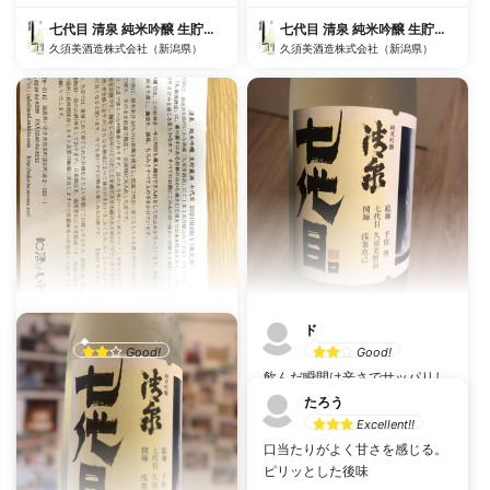
七代目 清泉 純米吟醸 生貯蔵酒 秋季版
七代目 清泉 純米吟醸 生貯蔵酒 秋季版
久須美酒造株式会社（新潟県）
久須美酒造株式会社（新潟県）
ヒロキ
ド
Good!
Good!
いわきの酒のいとうで購入。 後
飲んだ瞬間は辛さでサッパリし
味スッキリ。
ているが、 そのあとすぐに甘さ
たろう
とピリピリした舌触りが来る。
Excellent!!
乾杯数：0
投稿日：5月5日
飽きずに料理と合わせて楽しめ
口当たりがよく甘さを感じる。
る。
七代目 清泉 純米吟醸 生貯蔵酒 秋季版
ピリッとした後味
久須美酒造株式会社（新潟県）