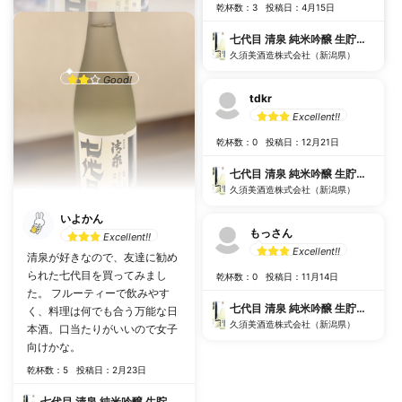
乾杯数：4
投稿日：8月18日
乾杯数：3
投稿日：4月15日
七代目 清泉 純米吟醸 生貯蔵酒 秋季版
七代目 清泉 純米吟醸 生貯蔵酒 秋季版
久須美酒造株式会社（新潟県）
久須美酒造株式会社（新潟県）
Hatguy :-)
Good!
tdkr
乾杯数：0
投稿日：8月6日
Excellent!!
七代目 清泉 純米吟醸 生貯蔵酒 秋季版
乾杯数：0
投稿日：12月21日
久須美酒造株式会社（新潟県）
七代目 清泉 純米吟醸 生貯蔵酒 秋季版
久須美酒造株式会社（新潟県）
いよかん
もっさん
Excellent!!
Excellent!!
清泉が好きなので、友達に勧め
られた七代目を買ってみまし
乾杯数：0
投稿日：11月14日
た。 フルーティーで飲みやす
七代目 清泉 純米吟醸 生貯蔵酒 秋季版
く、料理は何でも合う万能な日
久須美酒造株式会社（新潟県）
本酒。口当たりがいいので女子
向けかな。
乾杯数：5
投稿日：2月23日
七代目 清泉 純米吟醸 生貯蔵酒 秋季版