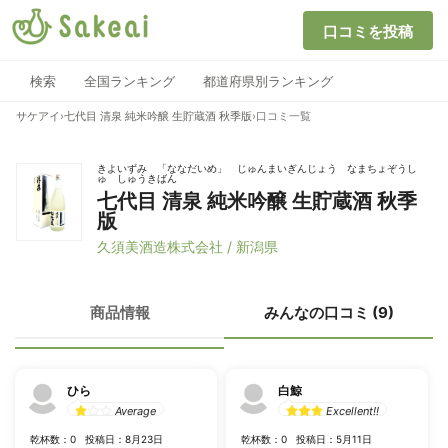
口コミを投稿
検索
全国ランキング
都道府県別ランキング
サケアイ
›
七代目 清泉 純米吟醸 生貯蔵酒 秋季版
›
口コミ一覧
きよいずみ 「ななだいめ」 じゅんまいぎんじょう なまちょぞうし
ゅ しゅうきばん
七代目 清泉 純米吟醸 生貯蔵酒 秋季
版
久須美酒造株式会社 / 新潟県
商品情報
みんなの口コミ (9)
ひら
白鯨
Average
Excellent!!
乾杯数：0
投稿日：8月23日
乾杯数：0
投稿日：5月11日