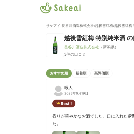
サケアイ
›
長谷川酒造株式会社
›
越後雪紅梅
›
越後雪紅梅
越後雪紅梅 特別純米酒
の
長谷川酒造株式会社
（新潟県）
3件の口コミ
おすすめ順
新着順
高評価順
暇人
2023年9月19日
Best!!
香りが華やかなお酒でした。口に入れた瞬間
た。