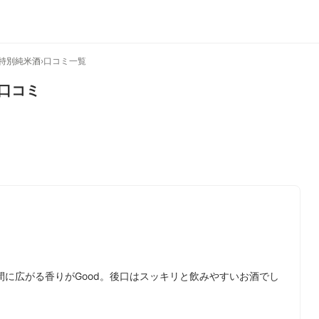
 特別純米酒
›
口コミ一覧
口コミ
に広がる香りがGood。後口はスッキリと飲みやすいお酒でし